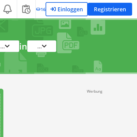
Einloggen
Registrieren
16
in
...
...
Werbung