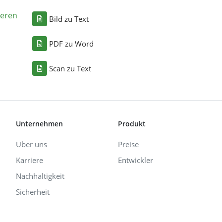
eren
Bild zu Text
PDF zu Word
Scan zu Text
Unternehmen
Produkt
Über uns
Preise
Karriere
Entwickler
Nachhaltigkeit
Sicherheit