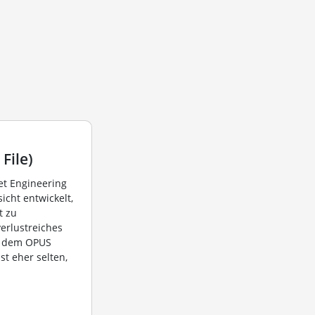
File)
et Engineering
sicht entwickelt,
t zu
verlustreiches
it dem OPUS
st eher selten,