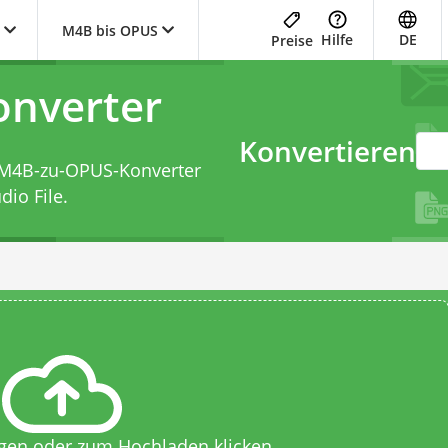
M4B bis OPUS
Hilfe
DE
Preise
nverter
Konvertieren
M4B-zu-OPUS-Konverter
io File.
egen oder zum Hochladen klicken