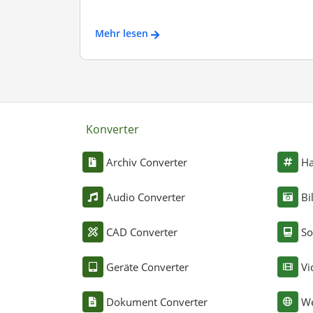
Mehr lesen
Konverter
Archiv Converter
Ha
Audio Converter
Bi
CAD Converter
So
Geräte Converter
Vi
Dokument Converter
We