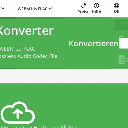
WEBM bis FLAC
Hilfe
DE
Preise
onverter
Konvertieren
WEBM-zu-FLAC-
ssless Audio Codec File.
egen oder zum Hochladen klicken