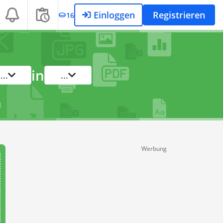
Einloggen
Registrieren
16
in
...
...
Werbung