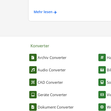
Mehr lesen
Konverter
Archiv Converter
Ha
Audio Converter
Bi
CAD Converter
So
Geräte Converter
Vi
Dokument Converter
We