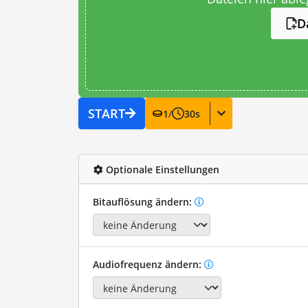
D
START
1
/
30
s
Optionale Einstellungen
Bitauflösung ändern:
Audiofrequenz ändern: