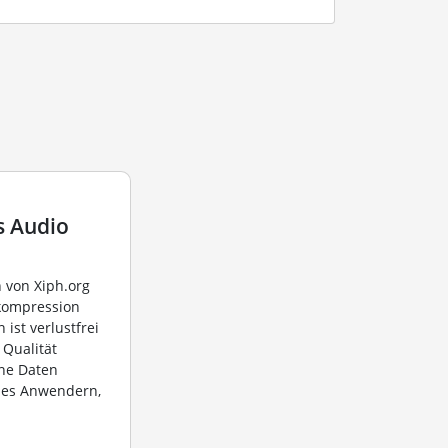
s Audio
 von Xiph.org
okompression
ist verlustfrei
e Qualität
ine Daten
t es Anwendern,