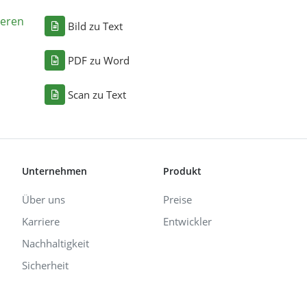
eren
Bild zu Text
PDF zu Word
Scan zu Text
Unternehmen
Produkt
Über uns
Preise
Karriere
Entwickler
Nachhaltigkeit
Sicherheit