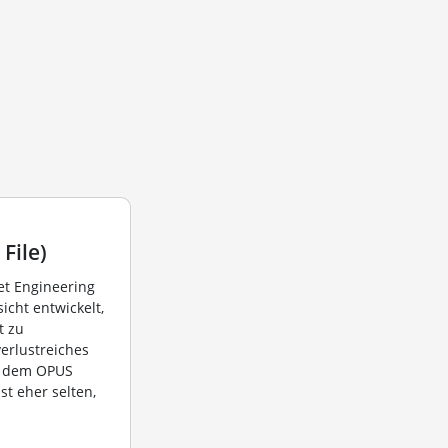
File)
et Engineering
sicht entwickelt,
t zu
verlustreiches
it dem OPUS
st eher selten,