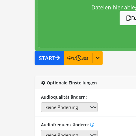
Dateien hier abl
D
START
1
/
30
s
Optionale Einstellungen
Audioqualität ändern:
Audiofrequenz ändern: