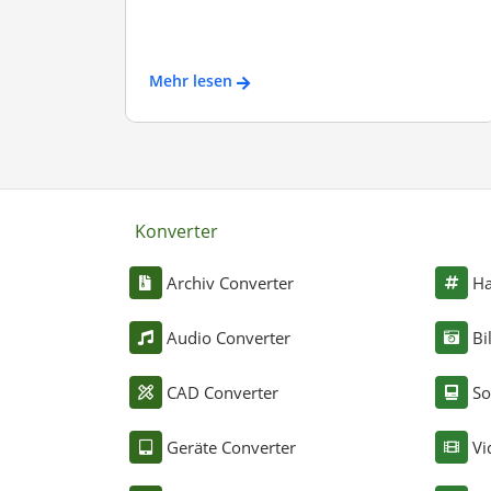
Mehr lesen
Konverter
Archiv Converter
Ha
Audio Converter
Bi
CAD Converter
So
Geräte Converter
Vi