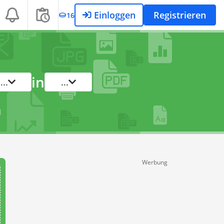
Einloggen
Registrieren
16
in
...
...
Werbung