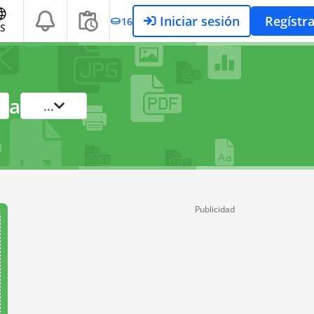
Iniciar sesión
Regístr
16
S
a
...
Publicidad