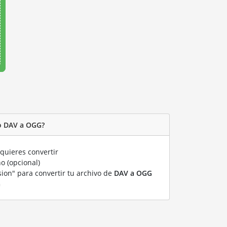
o DAV a OGG?
quieres convertir
o (opcional)
sion" para convertir tu archivo de
DAV a OGG
G