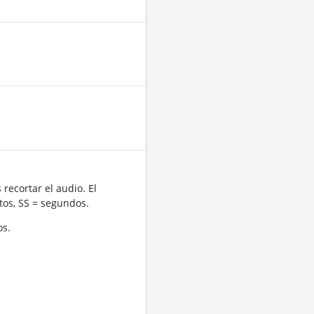
recortar el audio. El
os, SS = segundos.
os.