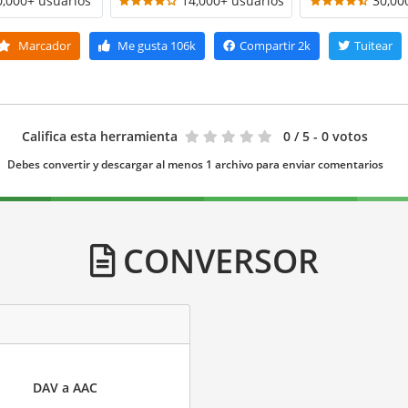
0,000+ usuarios
14,000+ usuarios
30,00
Marcador
Me gusta
106k
Compartir
2k
Tuitear
Califica esta herramienta
0
/ 5 - 0 votos
Debes convertir y descargar al menos 1 archivo para enviar comentarios
CONVERSOR
DAV a AAC