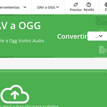
herramientas
DAV a OGG
Ayuda
E
Precios
AV a OGG
Convertir
...
ile a Ogg Vorbis Audio
s aquí o haz clic para subirlos