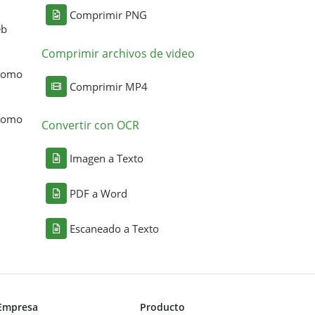
Comprimir PNG
eb
Comprimir archivos de video
 como
Comprimir MP4
 como
Convertir con OCR
Imagen a Texto
PDF a Word
Escaneado a Texto
Empresa
Producto