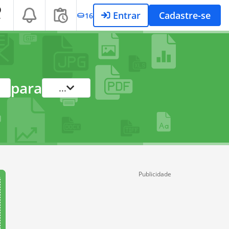
Entrar
Cadastre-se
16
T
para
...
Publicidade