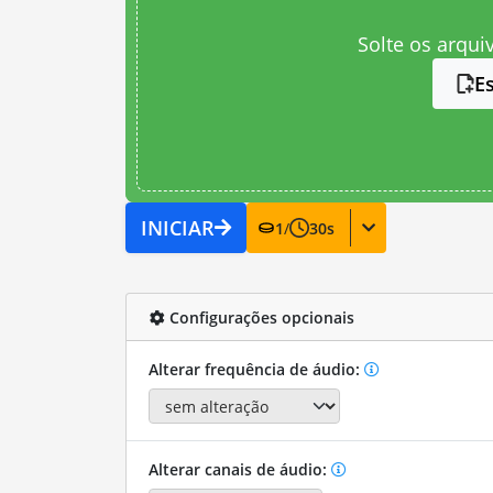
Solte os arqui
E
INICIAR
1
/
30
s
Configurações opcionais
Alterar frequência de áudio:
Alterar canais de áudio: