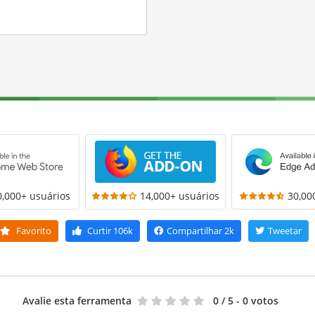
0,000+ usuários
14,000+ usuários
30,00
Favorito
Curtir
106k
Compartilhar
2k
Tweetar
Avalie esta ferramenta
0
/ 5 - 0 votos