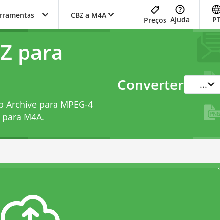
erramentas
CBZ a M4A
Ajuda
P
Preços
Z para
Converter
...
p Archive para MPEG-4
Z para M4A
.