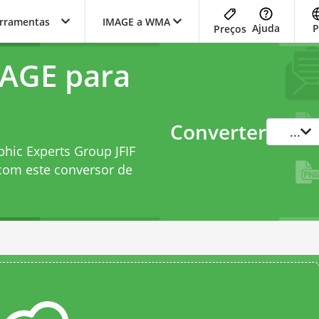
erramentas
IMAGE a WMA
Ajuda
P
Preços
MAGE para
Converter
...
phic Experts Group JFIF
 com este
conversor de