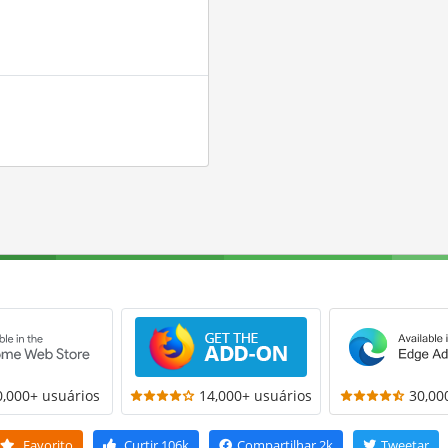
0,000+ usuários
14,000+ usuários
30,00
Favorito
Curtir
106k
Compartilhar
2k
Tweetar