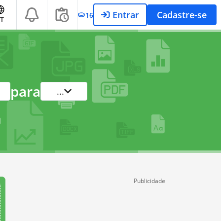
Entrar
Cadastre-se
16
T
para
...
Publicidade