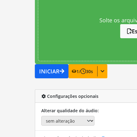
Solte os arqui
E
INICIAR
1
/
30
s
Configurações opcionais
Alterar qualidade do áudio: