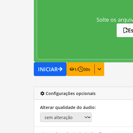
Solte os arqui
E
INICIAR
1
/
30
s
Configurações opcionais
Alterar qualidade do áudio: