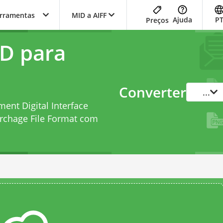
erramentas
MID a AIFF
Ajuda
P
Preços
D para
Converter
...
ent Digital Interface
rchage File Format com