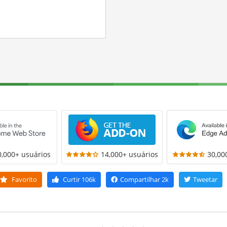
0,000+ usuários
14,000+ usuários
30,00
Favorito
Curtir
106k
Compartilhar
2k
Tweetar