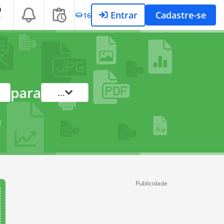
Entrar
Cadastre-se
16
T
para
...
Publicidade