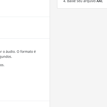
Baixe seu arquivo
AAC
r o áudio. O formato é
gundos.
os.