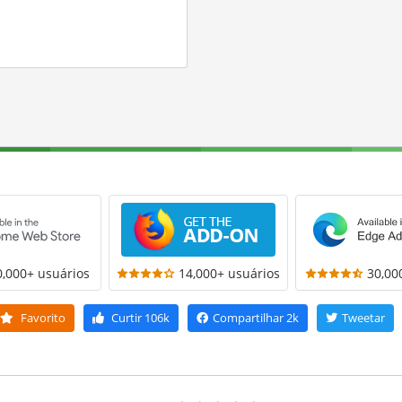
0,000+ usuários
14,000+ usuários
30,00
Favorito
Curtir
106k
Compartilhar
2k
Tweetar