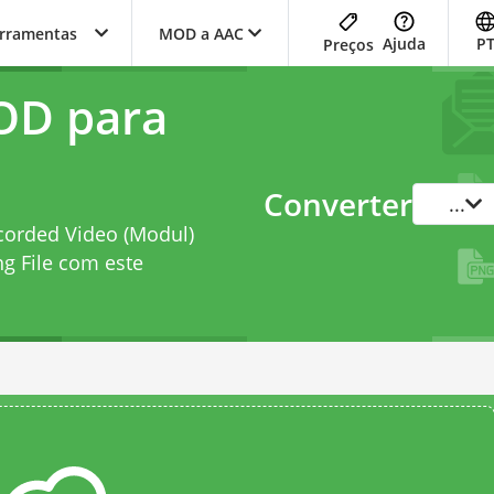
erramentas
MOD a AAC
Ajuda
P
Preços
OD para
Converter
...
corded Video (Modul)
g File com este