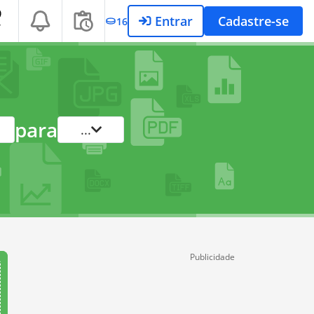
Entrar
Cadastre-se
16
T
para
...
Publicidade