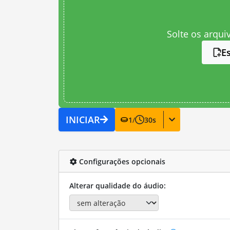
Solte os arqui
E
INICIAR
1
/
30
s
Configurações opcionais
Alterar qualidade do áudio: