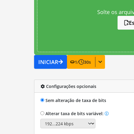
Solte os arqui
E
INICIAR
1
/
30
s
Configurações opcionais
Sem alteração de taxa de bits
Alterar taxa de bits variável: