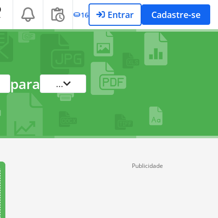
Entrar
Cadastre-se
16
T
para
...
Publicidade