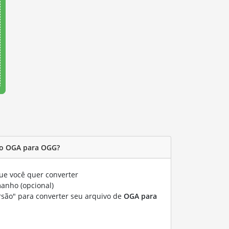
vo OGA para OGG?
e você quer converter
manho (opcional)
rsão" para converter seu arquivo de
OGA para