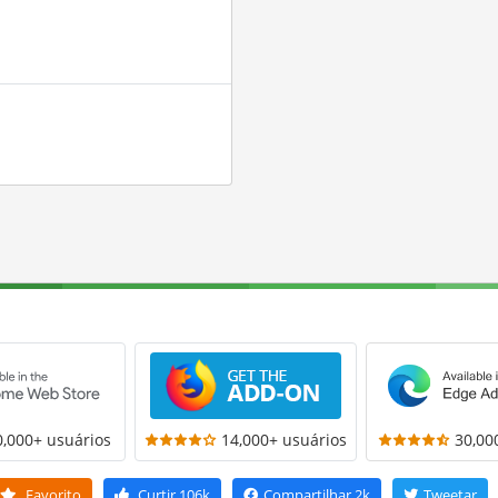
0,000+ usuários
14,000+ usuários
30,00
Favorito
Curtir
106k
Compartilhar
2k
Tweetar