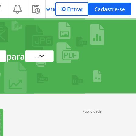
Entrar
Cadastre-se
16
T
para
...
Publicidade