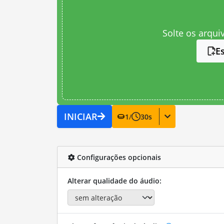
Solte os arqui
E
INICIAR
1
/
30
s
Configurações opcionais
Alterar qualidade do áudio: