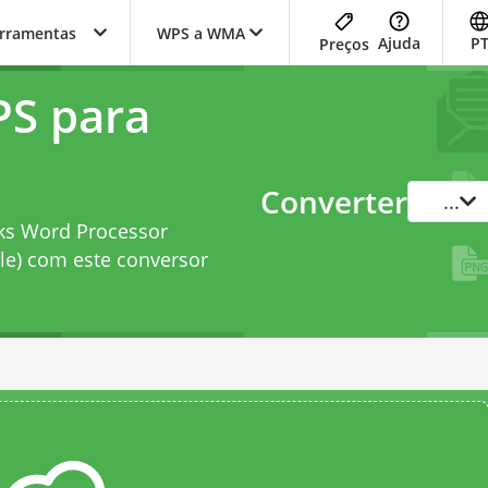
erramentas
WPS a WMA
Ajuda
P
Preços
PS para
Converter
...
ks Word Processor
le) com este
conversor