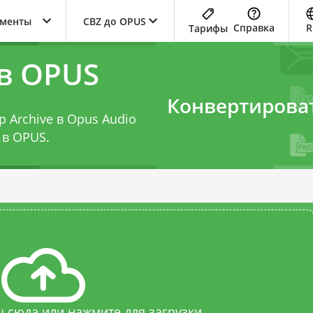
ументы
CBZ до OPUS
Справка
R
Тарифы
в OPUS
Конвертирова
 Archive в Opus Audio
 в OPUS
.
 сюда или нажмите для загрузки