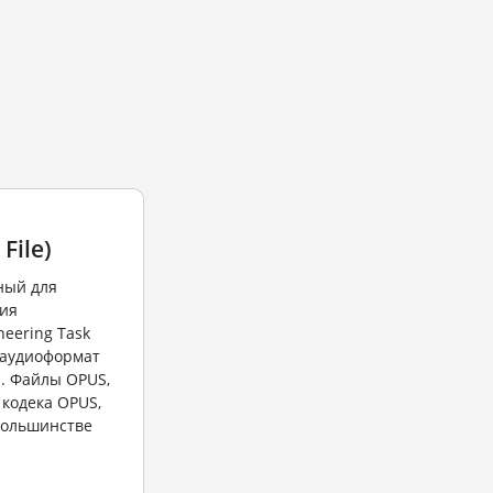
File)
ный для
ия
neering Task
й аудиоформат
. Файлы OPUS,
кодека OPUS,
 большинстве