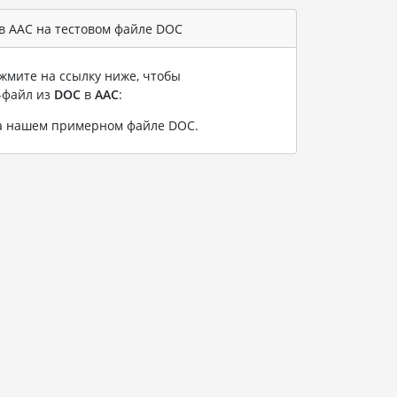
в AAC на тестовом файле DOC
жмите на ссылку ниже, чтобы
-файл из
DOC
в
AAC
:
на нашем примерном файле DOC
.