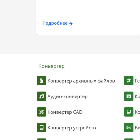
Подробнее
Конвертер
Конвертер архивных файлов
Ге
Аудио-конвертер
К
Конвертер CAD
Ко
Конвертер устройств
Ви