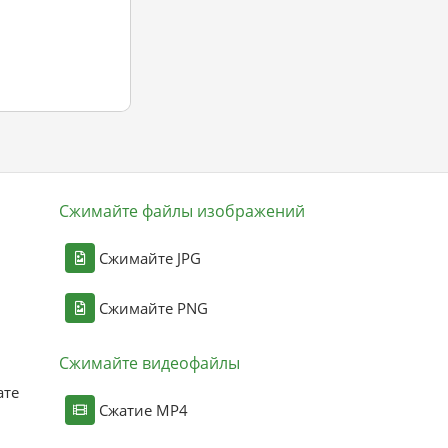
Сжимайте файлы изображений
Сжимайте JPG
Сжимайте PNG
Сжимайте видеофайлы
ате
Сжатие MP4