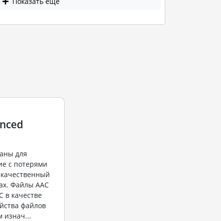
Показать еще
anced
аны для
ие с потерями
 качественный
тах. Файлы ААС
C в качестве
йства файлов
 изнач...