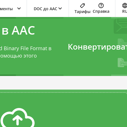
ументы
DOC до AAC
Справка
R
Тарифы
 в AAC
Конвертирова
Binary File Format в
 помощью этого