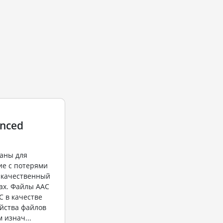
anced
аны для
ие с потерями
 качественный
тах. Файлы ААС
C в качестве
йства файлов
 изнач...