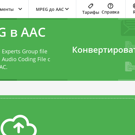
ументы
MPEG до AAC
Справка
Тарифы
G в AAC
Конвертирова
Experts Group file
Audio Coding File с
AC
.