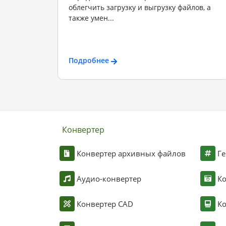
облегчить загрузку и выгрузку файлов, а
также умен...
Подробнее
Конвертер
Конвертер архивных файлов
Ге
Аудио-конвертер
К
Конвертер CAD
Ко