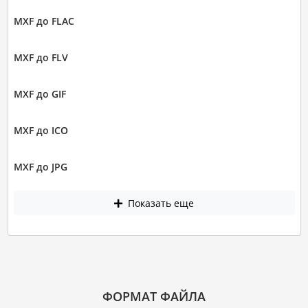
MXF до FLAC
MXF до FLV
MXF до GIF
MXF до ICO
MXF до JPG
Показать еще
ФОРМАТ ФАЙЛА