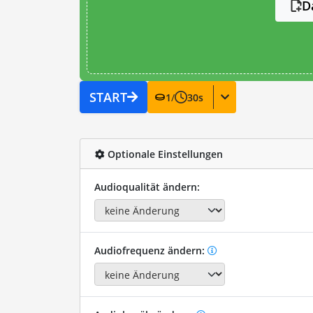
D
START
1
/
30
s
Optionale Einstellungen
Audioqualität ändern:
Audiofrequenz ändern: