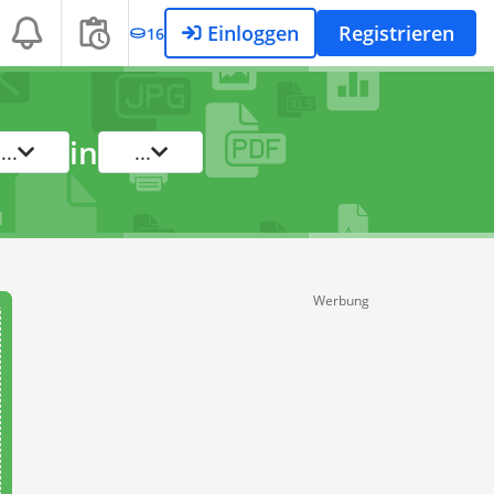
Einloggen
Registrieren
16
in
...
...
Werbung