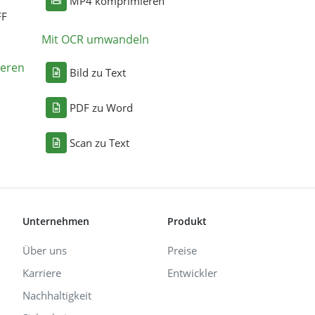
MP4 komprimieren
FF
Mit OCR umwandeln
eren
Bild zu Text
PDF zu Word
Scan zu Text
Unternehmen
Produkt
Über uns
Preise
Karriere
Entwickler
Nachhaltigkeit