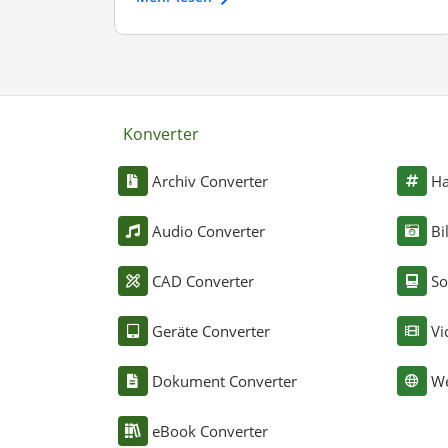
Konverter
Archiv Converter
Ha
Audio Converter
Bi
CAD Converter
So
Geräte Converter
Vi
Dokument Converter
We
eBook Converter