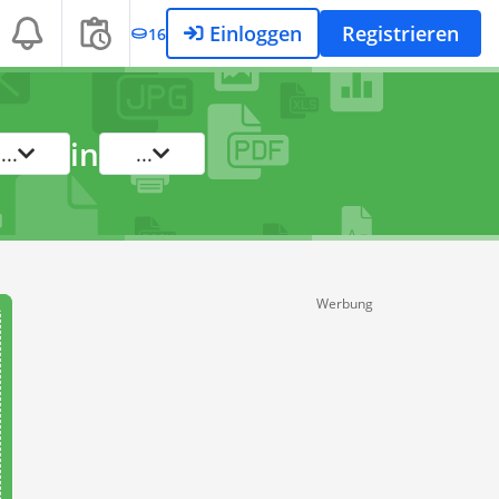
Einloggen
Registrieren
16
in
...
...
Werbung