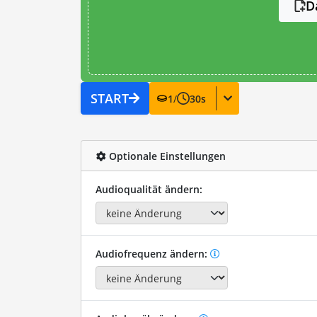
D
START
1
/
30
s
Optionale Einstellungen
Audioqualität ändern:
Audiofrequenz ändern: