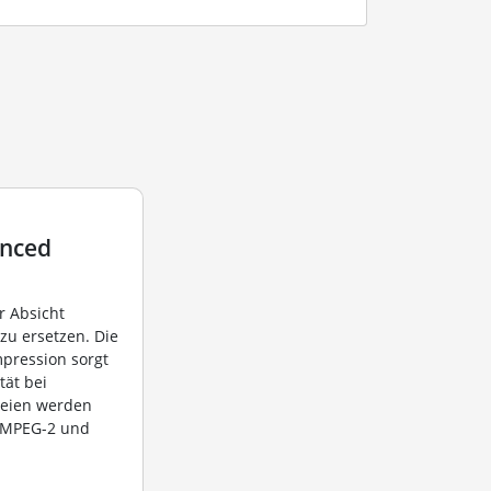
anced
r Absicht
zu ersetzen. Die
mpression sorgt
tät bei
teien werden
r MPEG-2 und