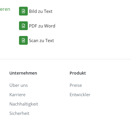
eren
Bild zu Text
PDF zu Word
Scan zu Text
Unternehmen
Produkt
Über uns
Preise
Karriere
Entwickler
Nachhaltigkeit
Sicherheit