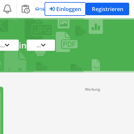
Einloggen
Registrieren
16
in
...
...
Werbung