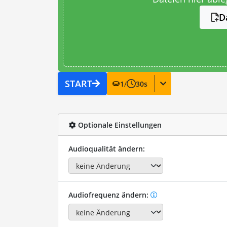
D
START
1
/
30
s
Optionale Einstellungen
Audioqualität ändern:
Audiofrequenz ändern: