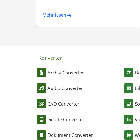
Mehr lesen
Konverter
Archiv Converter
Ha
Audio Converter
Bi
CAD Converter
So
Geräte Converter
Vi
Dokument Converter
We