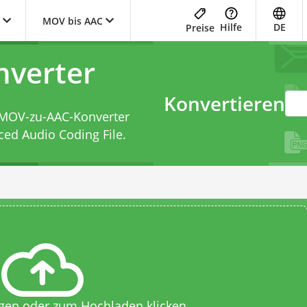
MOV bis AAC
Hilfe
DE
Preise
verter
Konvertieren
MOV-zu-AAC-Konverter
ed Audio Coding File.
egen oder zum Hochladen klicken