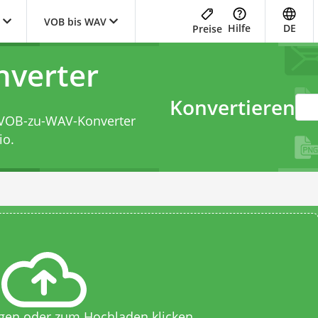
VOB bis WAV
Hilfe
DE
Preise
verter
Konvertieren
VOB-zu-WAV-Konverter
io.
egen oder zum Hochladen klicken