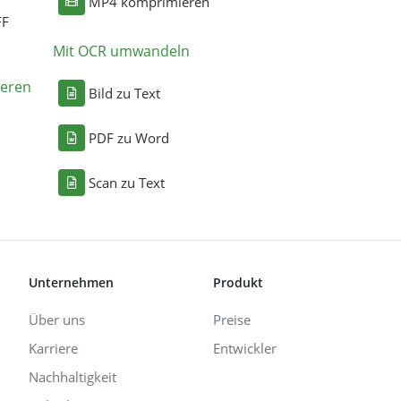
MP4 komprimieren
FF
Mit OCR umwandeln
eren
Bild zu Text
PDF zu Word
Scan zu Text
Unternehmen
Produkt
Über uns
Preise
Karriere
Entwickler
Nachhaltigkeit