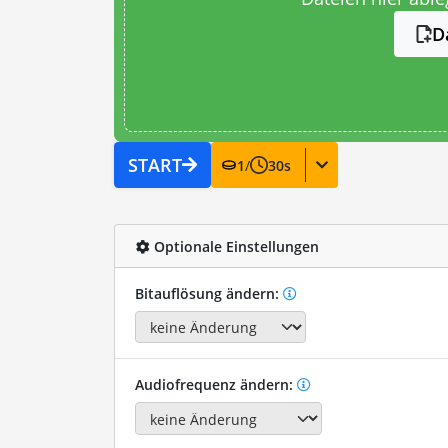
D
START
1
/
30
s
Optionale Einstellungen
Bitauflösung ändern:
Audiofrequenz ändern: