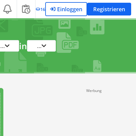
Einloggen
Registrieren
16
in
...
...
Werbung