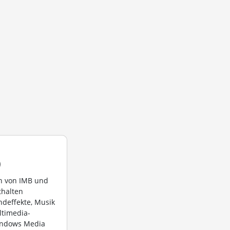
)
n von IMB und
thalten
deffekte, Musik
timedia-
ndows Media