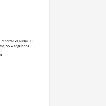
recortar el audio. El
os, SS = segundos.
os.