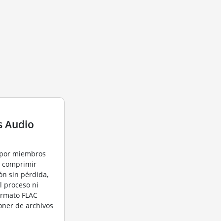
s Audio
 por miembros
ra comprimir
ón sin pérdida,
el proceso ni
ormato FLAC
oner de archivos