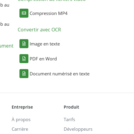
eb au
Compression MP4
eb au
Convertir avec OCR
Image en texte
cument
PDF en Word
Document numérisé en texte
Entreprise
Produit
À propos
Tarifs
Carrière
Développeurs