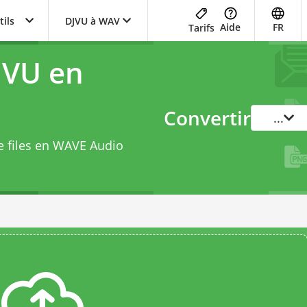
tils
DJVU à WAV
Aide
FR
Tarifs
JVU en
Convertir
...
e files en WAVE Audio