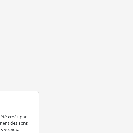
)
 été créés par
ennent des sons
ts vocaux,