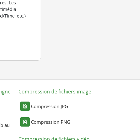
res. Les
timédia
kTime, etc.)
ligne
Compression de fichiers image
Compression JPG
Compression PNG
eb au
Compression de fichiers vidéo