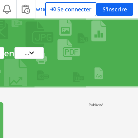
Se connecter
S'inscrire
16
en
...
Publicité