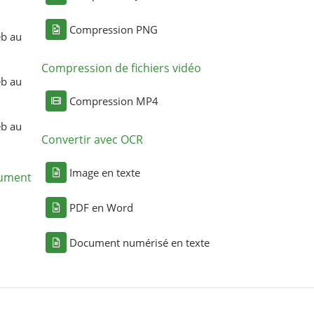
Compression PNG
eb au
Compression de fichiers vidéo
eb au
Compression MP4
eb au
Convertir avec OCR
Image en texte
cument
PDF en Word
Document numérisé en texte