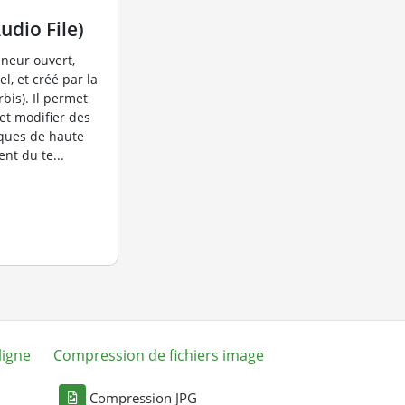
dio File)
neur ouvert,
l, et créé par la
bis). Il permet
 et modifier des
ques de haute
nt du te...
ligne
Compression de fichiers image
Compression JPG