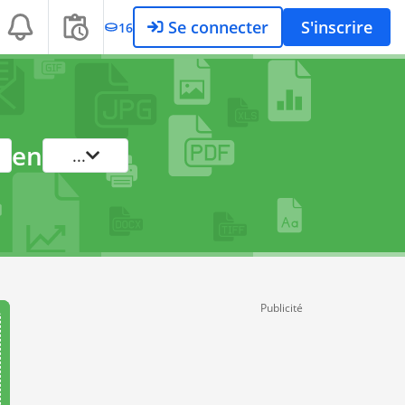
Se connecter
S'inscrire
16
en
...
Publicité