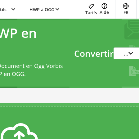
tils
HWP à OGG
Aide
FR
Tarifs
HWP en
Convertir
...
 Document en Ogg Vorbis
WP en OGG
.