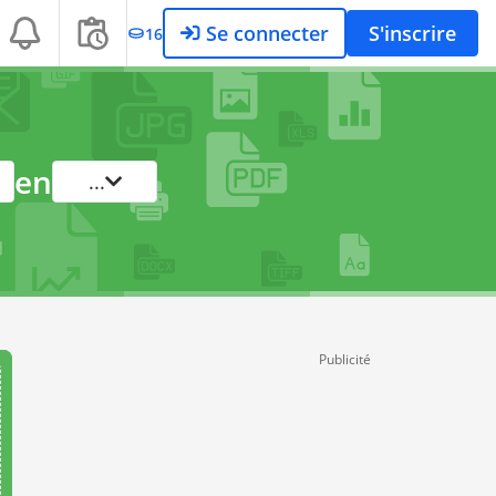
Se connecter
S'inscrire
16
en
...
Publicité