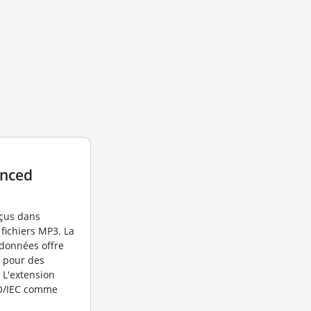
anced
nçus dans
 fichiers MP3. La
données offre
o pour des
 L'extension
SO/IEC comme