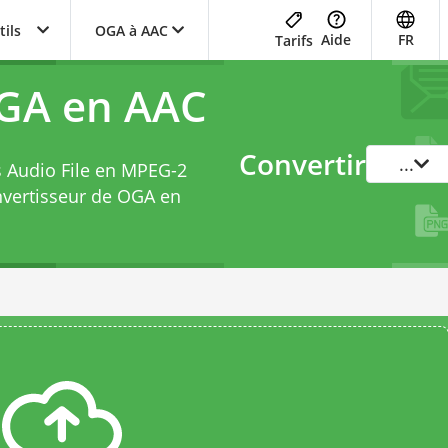
tils
OGA à AAC
Aide
FR
Tarifs
OGA en AAC
Convertir
...
s Audio File en MPEG-2
vertisseur de OGA en