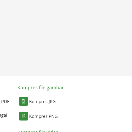
Kompres file gambar
i PDF
Kompres JPG
agai
Kompres PNG