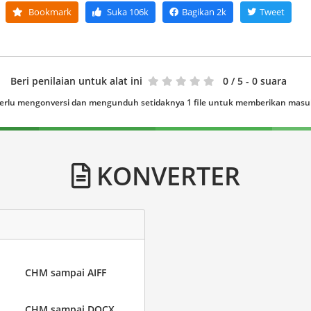
Bookmark
Suka
106k
Bagikan
2k
Tweet
Beri penilaian untuk alat ini
0
/ 5 - 0 suara
erlu mengonversi dan mengunduh setidaknya 1 file untuk memberikan mas
KONVERTER
CHM sampai AIFF
CHM sampai DOCX