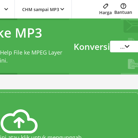
CHM sampai MP3
Bantuan
Harga
ke MP3
Konversi
...
Help File ke MPEG Layer
ini.
 sini atau klik untuk mengunggah