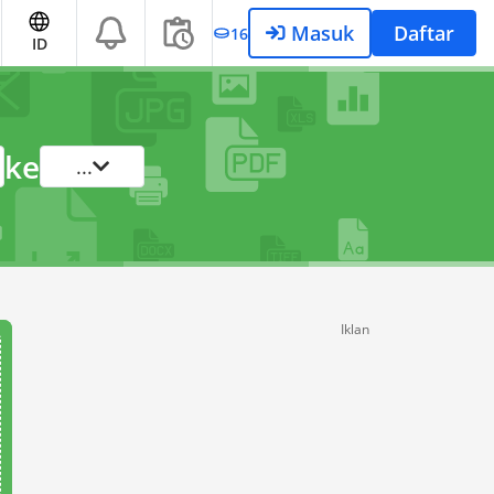
Masuk
Daftar
16
ID
ke
...
Iklan