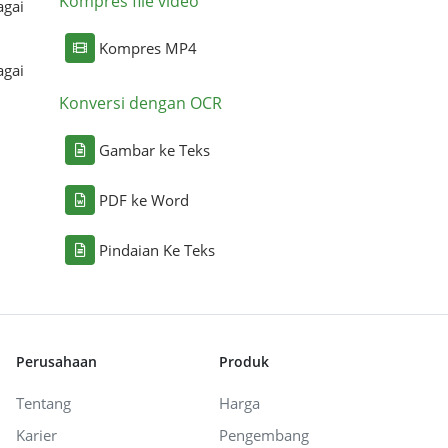
Kompres file video
agai
Kompres MP4
agai
Konversi dengan OCR
Gambar ke Teks
PDF ke Word
Pindaian Ke Teks
Perusahaan
Produk
Tentang
Harga
Karier
Pengembang