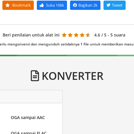
Bookmark
Suka
106k
Bagikan
2k
Tweet
Beri penilaian untuk alat ini
4.6
/ 5 - 5 suara
erlu mengonversi dan mengunduh setidaknya 1 file untuk memberikan mas
KONVERTER
OGA sampai AAC
OGA sampai FLAC