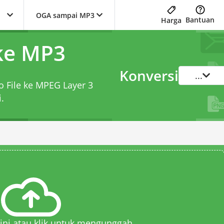
OGA sampai MP3
Bantuan
Harga
ke MP3
Konversi
...
o File ke MPEG Layer 3
.
 sini atau klik untuk mengunggah