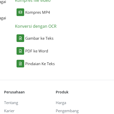
Kompres file video
agai
Kompres MP4
agai
Konversi dengan OCR
Gambar ke Teks
PDF ke Word
Pindaian Ke Teks
Perusahaan
Produk
Tentang
Harga
Karier
Pengembang