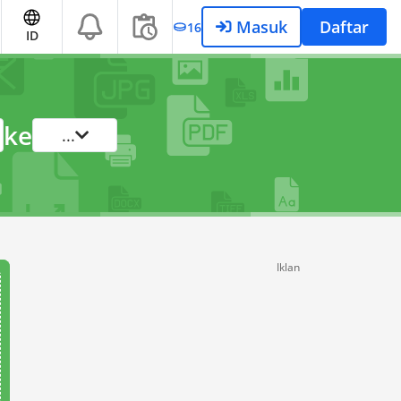
Masuk
Daftar
16
ID
ke
...
Iklan