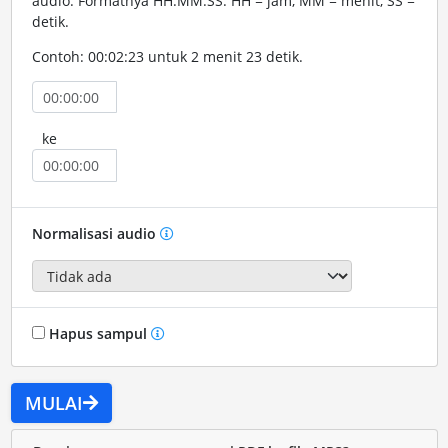
audio. Formatnya HH:MM:SS. HH = jam, MM = menit, SS =
detik.
Contoh: 00:02:23 untuk 2 menit 23 detik.
ke
Normalisasi audio
Hapus sampul
MULAI