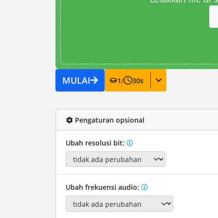
MULAI
1
/
30
s
Pengaturan opsional
Ubah resolusi bit:
Ubah frekuensi audio: