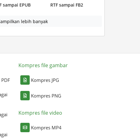
F sampai EPUB
RTF sampai FB2
ampilkan lebih banyak
Kompres file gambar
i PDF
Kompres JPG
agai
Kompres PNG
Kompres file video
agai
Kompres MP4
agai