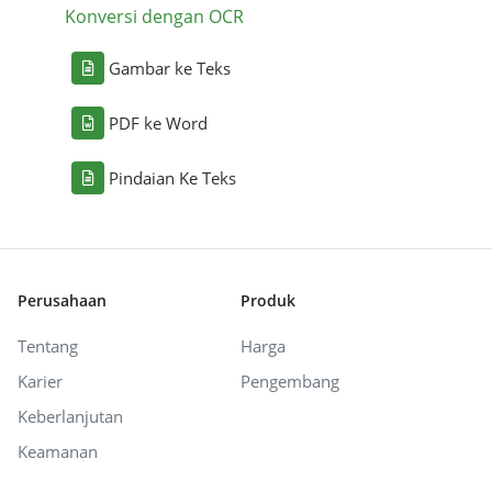
Konversi dengan OCR
Gambar ke Teks
PDF ke Word
Pindaian Ke Teks
Perusahaan
Produk
Tentang
Harga
Karier
Pengembang
Keberlanjutan
Keamanan