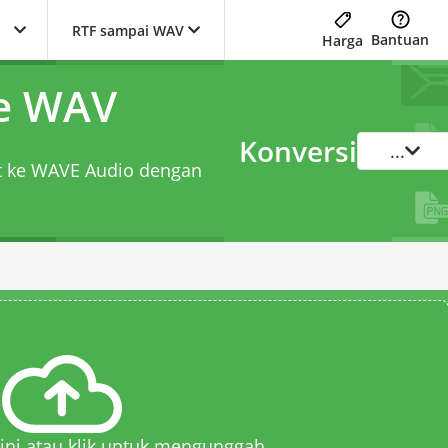
RTF sampai WAV
Bantuan
Harga
ke WAV
Konversi
...
at ke WAVE Audio dengan
 sini atau klik untuk mengunggah