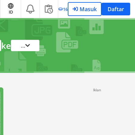
Masuk
Daftar
16
ID
ke
...
Iklan