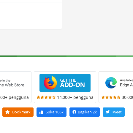
000+ pengguna
14,000+ pengguna
30,0
Bookmark
Suka
106k
Bagikan
2k
Tweet