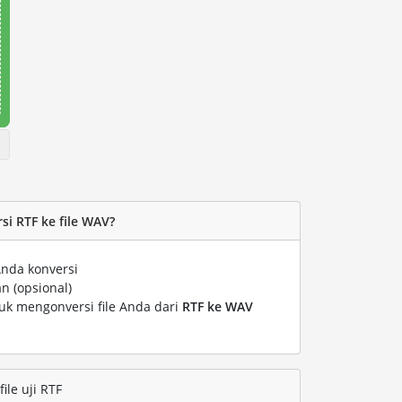
i RTF ke file WAV?
Anda konversi
n (opsional)
tuk mengonversi file Anda dari
RTF ke WAV
le uji RTF