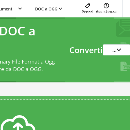
trumenti
DOC a OGG
Assistenza
Prezzi
 DOC a
Converti
...
inary File Format a Ogg
ore da DOC a OGG
.