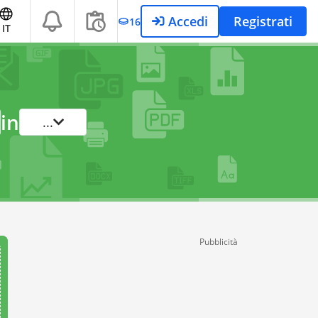
Accedi
Registrati
16
IT
in
...
Pubblicità