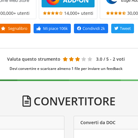
300,000+ utenti
14,000+ utenti
30,00
Segnalibro
Mi piace
106k
Condividi
2k
Tweet
Valuta questo strumento
3.0
/ 5 - 2 voti
Devi convertire e scaricare almeno 1 file per inviare un feedback
CONVERTITORE
Converti da DOC