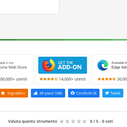
300,000+ utenti
14,000+ utenti
30,00
Segnalibro
Mi piace
106k
Condividi
2k
Tweet
Valuta questo strumento
0
/ 5 - 0 voti