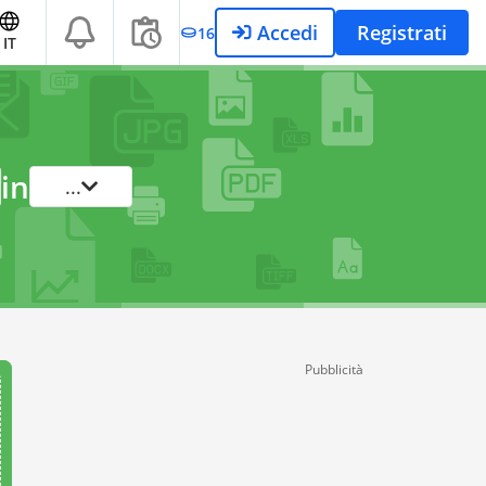
Accedi
Registrati
16
IT
in
...
Pubblicità