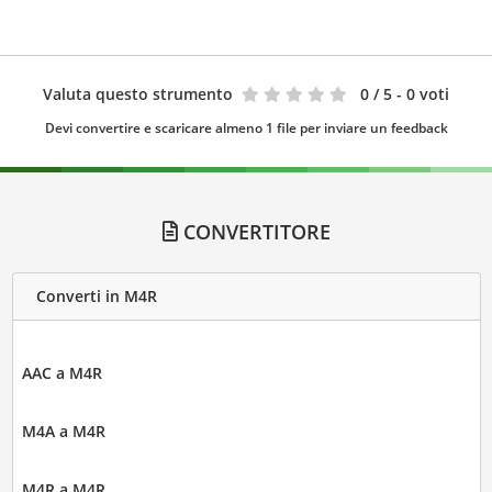
Valuta questo strumento
0
/ 5 - 0 voti
Devi convertire e scaricare almeno 1 file per inviare un feedback
CONVERTITORE
Converti in M4R
AAC a M4R
M4A a M4R
M4R a M4R