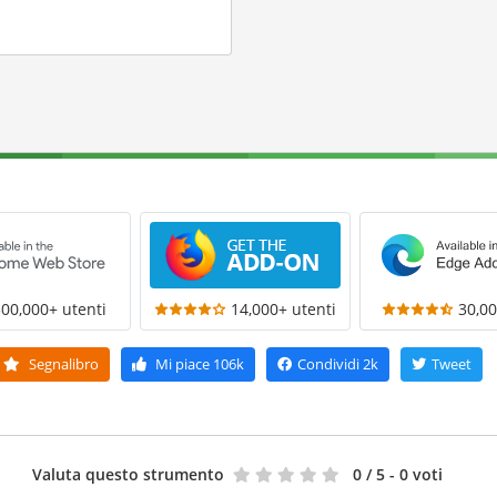
300,000+ utenti
14,000+ utenti
30,00
Segnalibro
Mi piace
106k
Condividi
2k
Tweet
Valuta questo strumento
0
/ 5 - 0 voti