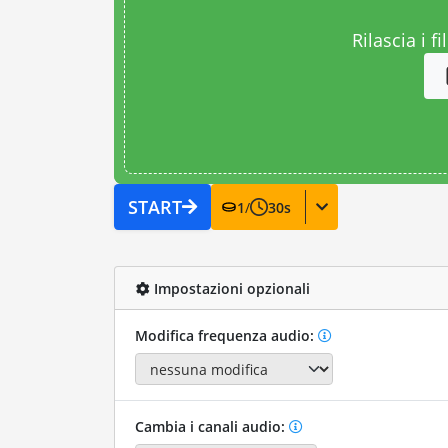
Rilascia i fi
START
1
/
30
s
Impostazioni opzionali
Modifica frequenza audio:
Cambia i canali audio: