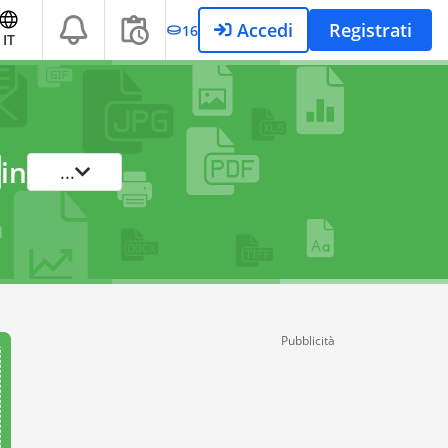
Accedi
Registrati
16
IT
in
...
Pubblicità