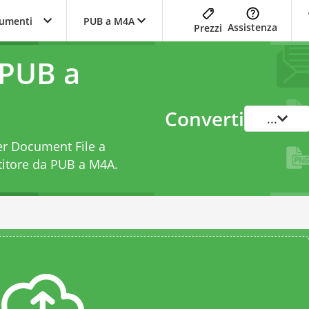
trumenti
PUB a M4A
Assistenza
Prezzi
 PUB a
Converti
...
her Document File a
titore da PUB a M4A
.