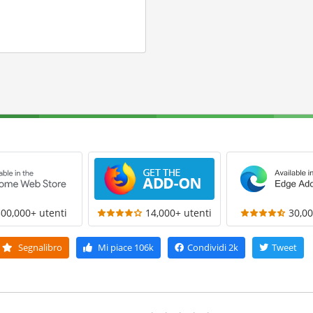
300,000+ utenti
14,000+ utenti
30,00
Segnalibro
Mi piace
106k
Condividi
2k
Tweet