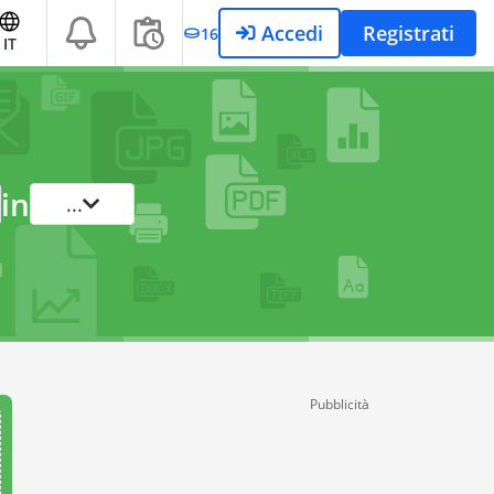
Accedi
Registrati
16
IT
in
...
Pubblicità