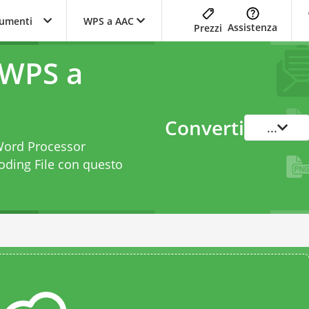
trumenti
WPS a AAC
Assistenza
Prezzi
 WPS a
Converti
...
 Word Processor
ding File con questo