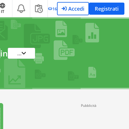
Accedi
Registrati
16
IT
in
...
Pubblicità