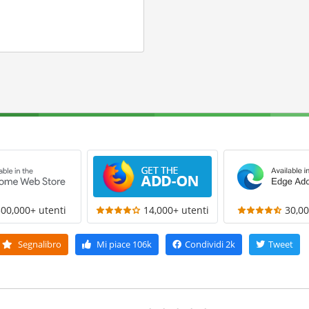
300,000+ utenti
14,000+ utenti
30,00
Segnalibro
Mi piace
106k
Condividi
2k
Tweet