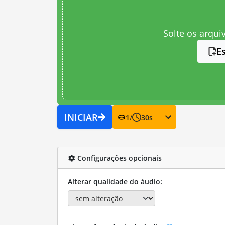
Solte os arqui
E
INICIAR
1
/
30
s
Configurações opcionais
Alterar qualidade do áudio: