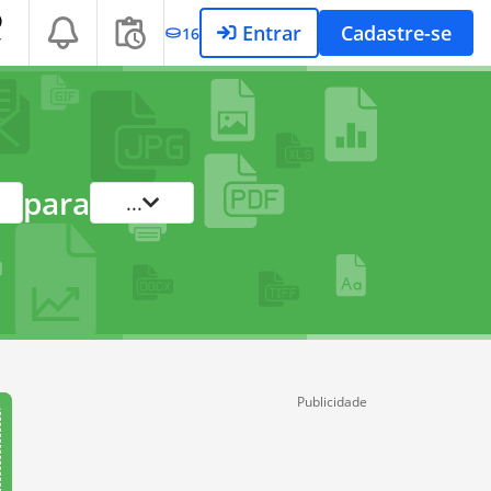
Entrar
Cadastre-se
16
T
para
...
Publicidade