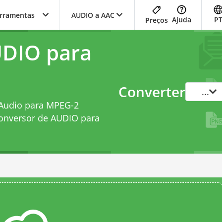
erramentas
AUDIO a AAC
Ajuda
P
Preços
UDIO para
Converter
...
 Audio para MPEG-2
onversor de AUDIO para