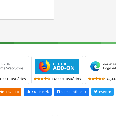
0,000+ usuários
14,000+ usuários
30,00
Favorito
Curtir
106k
Compartilhar
2k
Tweetar