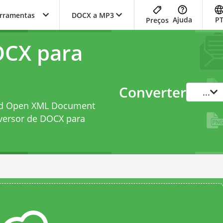
erramentas
DOCX a MP3
Ajuda
P
Preços
OCX para
Converter
...
ord Open XML Document
versor de DOCX para