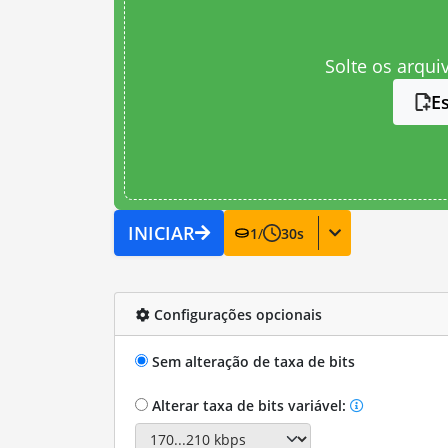
Solte os arqui
E
INICIAR
1
/
30
s
Configurações opcionais
Sem alteração de taxa de bits
Alterar taxa de bits variável: