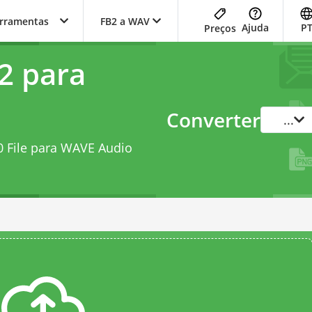
erramentas
FB2 a WAV
Ajuda
P
Preços
2 para
Converter
...
0 File para WAVE Audio