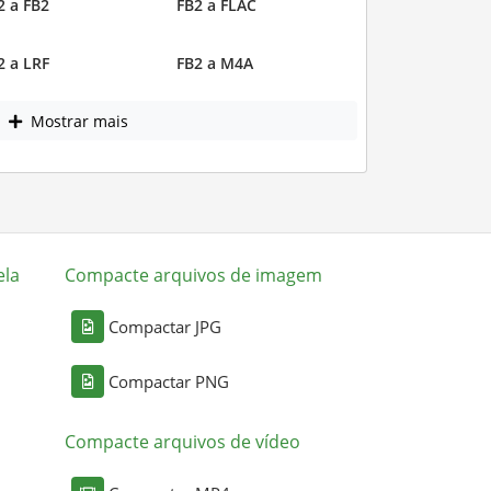
2 a FB2
FB2 a FLAC
2 a LRF
FB2 a M4A
Mostrar mais
ela
Compacte arquivos de imagem
Compactar JPG
Compactar PNG
Compacte arquivos de vídeo