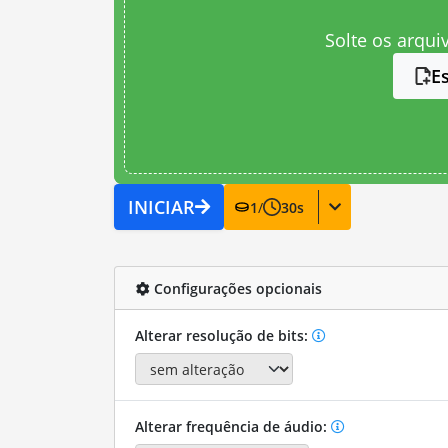
Solte os arqui
E
INICIAR
1
/
30
s
Configurações opcionais
Alterar resolução de bits:
Alterar frequência de áudio: