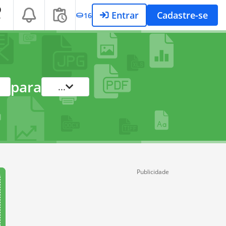
Entrar
Cadastre-se
16
T
para
...
Publicidade