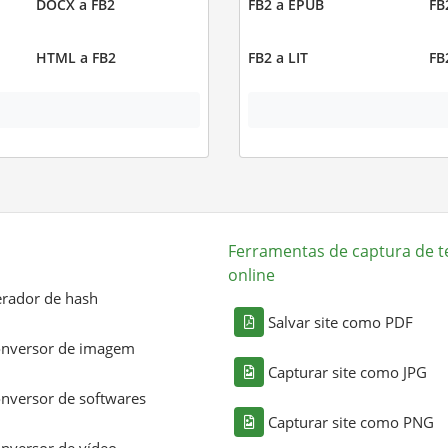
DOCX a FB2
FB2 a EPUB
FB
HTML a FB2
FB2 a LIT
FB
Ferramentas de captura de t
online
rador de hash
Salvar site como PDF
nversor de imagem
Capturar site como JPG
nversor de softwares
Capturar site como PNG
nversor de vídeo