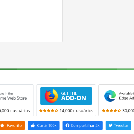
0,000+ usuários
14,000+ usuários
30,00
Favorito
Curtir
106k
Compartilhar
2k
Tweetar