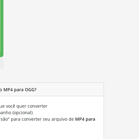
vo MP4 para OGG?
e você quer converter
manho (opcional)
rsão" para converter seu arquivo de
MP4 para