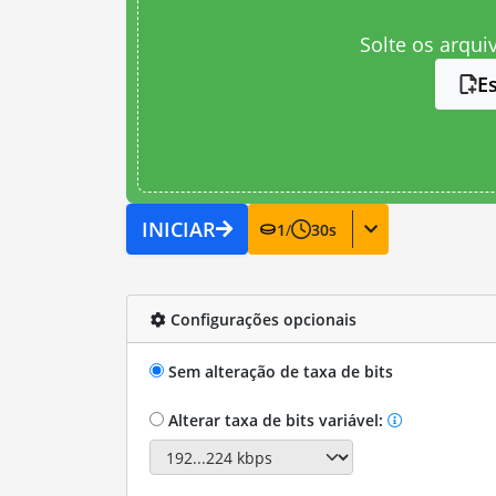
Solte os arqui
E
INICIAR
1
/
30
s
Configurações opcionais
Sem alteração de taxa de bits
Alterar taxa de bits variável: