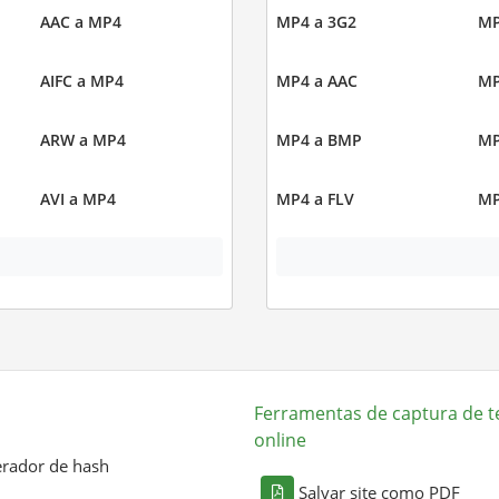
AAC a MP4
MP4 a 3G2
MP
AIFC a MP4
MP4 a AAC
MP
ARW a MP4
MP4 a BMP
MP
AVI a MP4
MP4 a FLV
MP
Ferramentas de captura de t
online
rador de hash
Salvar site como PDF