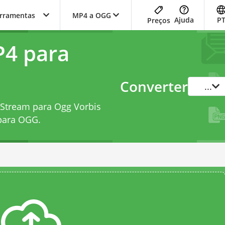
erramentas
MP4 a OGG
Ajuda
P
Preços
P4 para
Converter
...
 Stream para Ogg Vorbis
para OGG
.