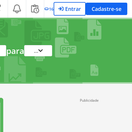
Entrar
Cadastre-se
16
T
para
...
Publicidade