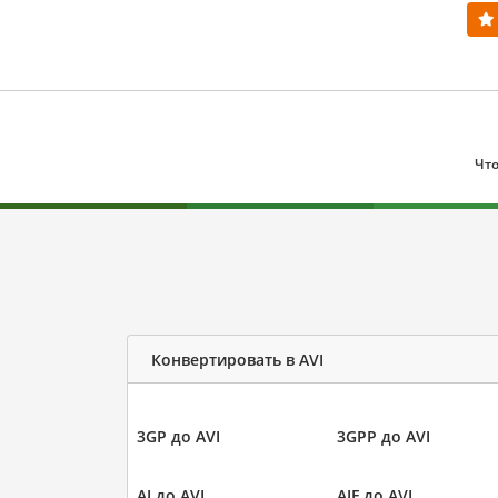
Что
Конвертировать в AVI
3GP до AVI
3GPP до AVI
AI до AVI
AIF до AVI