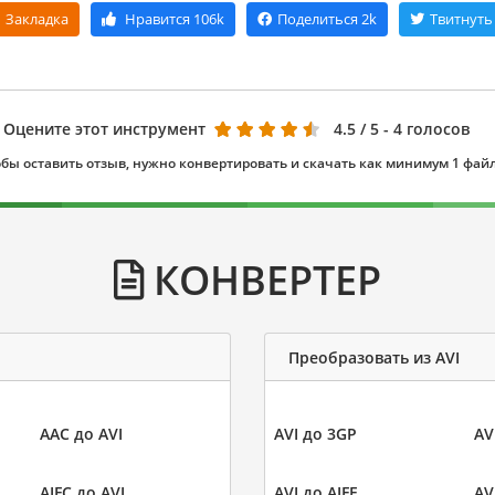
Закладка
Нравится
106k
Поделиться
2k
Твитнуть
Оцените этот инструмент
4.5
/ 5 - 4 голосов
бы оставить отзыв, нужно конвертировать и скачать как минимум 1 фай
КОНВЕРТЕР
Преобразовать из AVI
AAC до AVI
AVI до 3GP
AV
AIFC до AVI
AVI до AIFF
AV