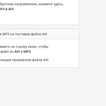
братном направлении, нажмите здесь,
P3 в AVI
:
 MP3 на тестовом файле AVI
жмите на ссылку ниже, чтобы
-файл из
AVI
в
MP3
:
а нашем примерном файле AVI
.