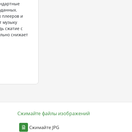
андартные
оданных.
 плееров и
т музыку
дь сжатие с
льно снижает
Сжимайте файлы изображений
Сжимайте JPG