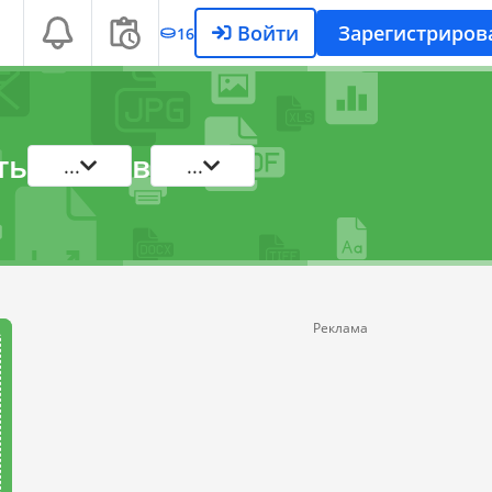
Войти
Зарегистриров
16
ть
в
...
...
Реклама