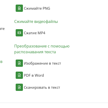
Сжимайте PNG
Сжимайте видеофайлы
ате
Сжатие MP4
Преобразование с помощью
распознавания текста
ов
Изображение в текст
PDF в Word
Сканировать в текст