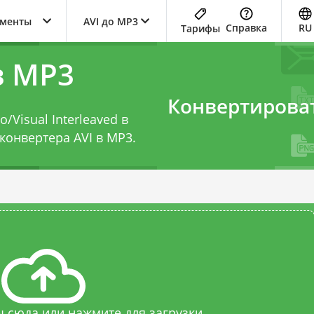
ументы
AVI до MP3
Справка
RU
Тарифы
в MP3
Конвертирова
/Visual Interleaved в
конвертера AVI в MP3
.
 сюда или нажмите для загрузки