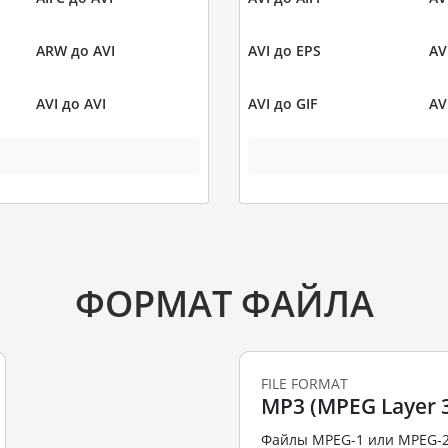
ARW до AVI
AVI до EPS
AV
AVI до AVI
AVI до GIF
AV
ФОРМАТ ФАЙЛА
FILE FORMAT
MP3 (MPEG Layer 3
Файлы MPEG-1 или MPEG-2 A