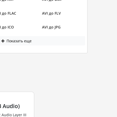
I до FLAC
AVI до FLV
I до ICO
AVI до JPG
Показать еще
 Audio)
udio Layer III