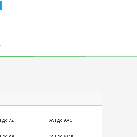
л
I до 7Z
AVI до AAC
I до AVI
AVI до BMP