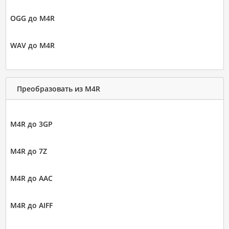
OGG до M4R
WAV до M4R
Преобразовать из M4R
M4R до 3GP
M4R до 7Z
M4R до AAC
M4R до AIFF