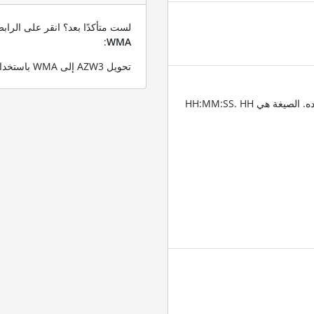
لست متأكدًا بعد؟ انقر على الرا
:
WMA
تحويل AZW3 إلى WMA باستخدام ملف AZW3 التجريبي الخاص بنا
أدخل الطوابع الزمنية للمكان الذي تريد تقليم الصوت عنده. الصيغة هي HH:MM:SS. HH