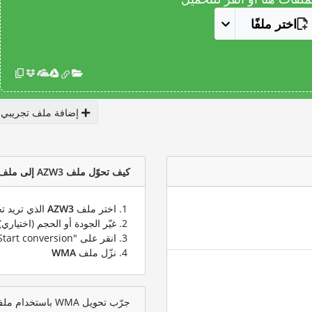
اختر ملفًا
إضافة ملف تجريبي
كيف تحوّل ملف AZW3 إلى ملف WMA؟
اختر ملف
AZW3
الذي تريد تح
غيّر الجودة أو الحجم (اختياري)
انقر على "Start conversion" لتحويل ملفك من
نزّل ملف
WMA
جرّب تحويل WMA باستخدام ملف اختبار AZW3