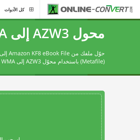
كل الأدوات
محول AZW3 إلى WMA
(Metafile) باستخدام
محوّل AZW3 إلى WMA
ه
اسحب المل