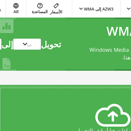
AZW3 إلى WMA
المساعدة
AR
الأسعار
تحويل
إلى
...
حوّل ملفك من Amazon KF8 eBook File إلى Windows Media
ذا.
فات هنا أو انقر للتحميل