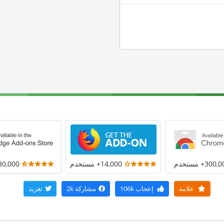
300+ مستخدم
14,000+ مستخدم
30,000+ مستخد
علامة
إعجاب
106k
مشاركة
2k
تغريد