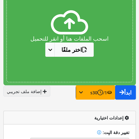
اسحب الملفات هنا أو انقر للتحميل
اختر ملفًا
إضافة ملف تجريبي
ابدأ
s
30
/
1
إعدادات اختيارية
تغيير دقة البِت: