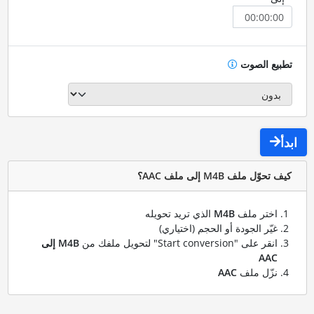
تطبيع الصوت
ابدأ
كيف تحوّل ملف M4B إلى ملف AAC؟
اختر ملف
M4B
الذي تريد تحويله
غيّر الجودة أو الحجم (اختياري)
انقر على "Start conversion" لتحويل ملفك من
M4B إلى
AAC
نزّل ملف
AAC