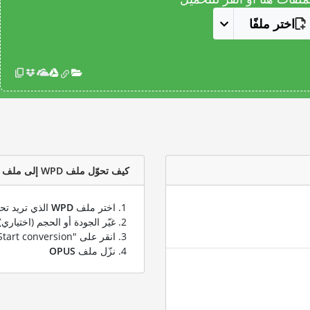
اختر ملفًا
كيف تحوّل ملف WPD إلى ملف OPUS؟
اختر ملف
WPD
الذي تريد تحو
غيّر الجودة أو الحجم (اختياري)
انقر على "Start conversion" لتحويل ملفك من
نزّل ملف
OPUS