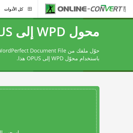
كل الأدوات
محول WPD إلى OPUS
باستخدام
محوّل WPD إلى OPUS
هذا.
اسحب المل