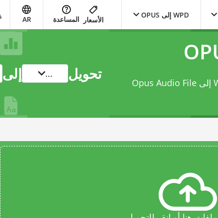
WPD إلى OPUS
المساعدة
AR
الأسعار
تحويل
إلى
...
حوّل ملفك من WordPerfect Document File إلى Opus Audio File
فات هنا أو انقر للتحميل