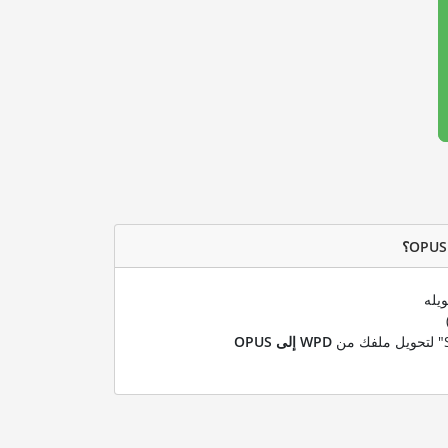
يله
WPD إلى OPUS