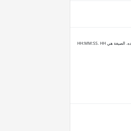
أدخل الطوابع الزمنية للمكان الذي تريد تقليم الصوت عنده. الصيغة هي HH:MM:SS. HH