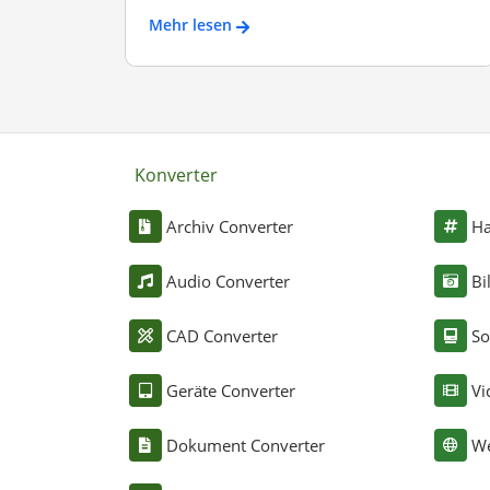
Mehr lesen
Konverter
Archiv Converter
Ha
Audio Converter
Bi
CAD Converter
So
Geräte Converter
Vi
Dokument Converter
We