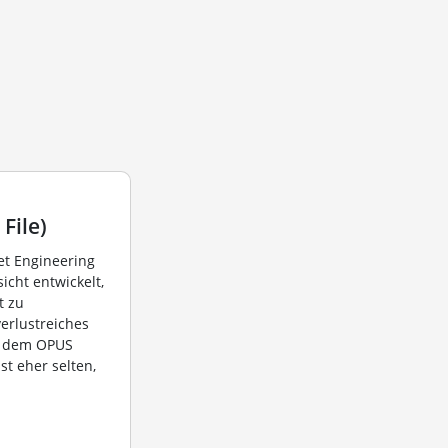
File)
et Engineering
sicht entwickelt,
t zu
verlustreiches
it dem OPUS
st eher selten,