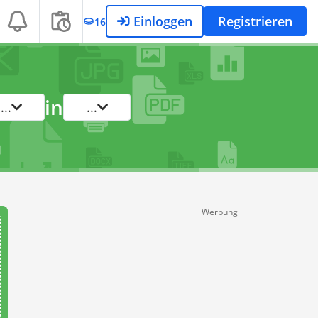
Einloggen
Registrieren
16
in
...
...
Werbung