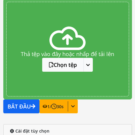
Thả tệp vào đây hoặc nhấp để tải lên
Chọn tệp
BẮT ĐẦU
1
/
30
s
Cài đặt tùy chọn