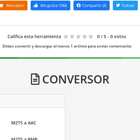
Marcador
Me gusta
106k
Compartir
2k
Tuitear
Califica esta herramienta
0
/ 5 - 0 votos
Debes convertir y descargar al menos 1 archivo para enviar comentarios
CONVERSOR
M2TS a AAC
M2TS a BMP