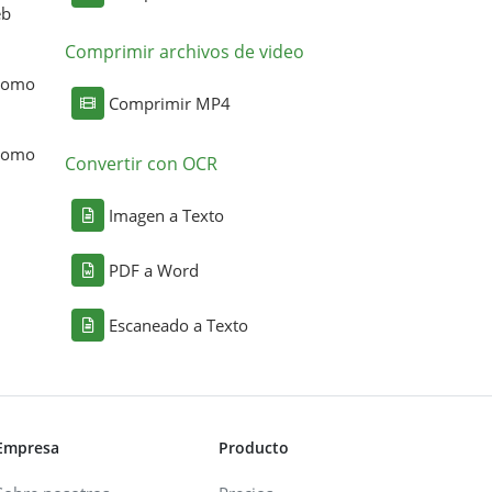
eb
Comprimir archivos de video
 como
Comprimir MP4
 como
Convertir con OCR
Imagen a Texto
PDF a Word
Escaneado a Texto
Empresa
Producto