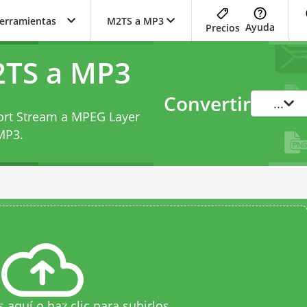
herramientas
M2TS a MP3
Ayuda
Precios
2TS a MP3
Convertir
...
ort Stream a MPEG Layer
 MP3
.
s aquí o haz clic para subirlos