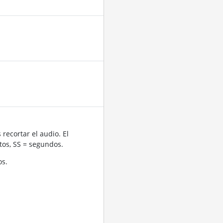
recortar el audio. El
os, SS = segundos.
os.