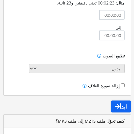
مثال: 00:02:23 تعني دقيقتين و23 ثانية.
إلى
تطبيع الصوت
إزالة صورة الغلاف
ابدأ
كيف تحوّل ملف M2TS إلى ملف MP3؟