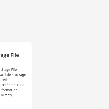
age File
rchage File
dard de stockage
areils
t créée en 1988
du format de
 Format)