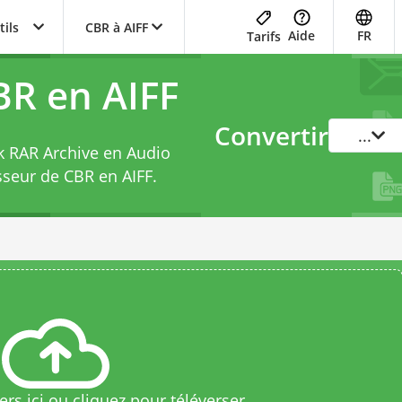
tils
CBR à AIFF
Aide
FR
Tarifs
BR en AIFF
Convertir
...
k RAR Archive en Audio
sseur de CBR en AIFF
.
rs ici ou cliquez pour téléverser