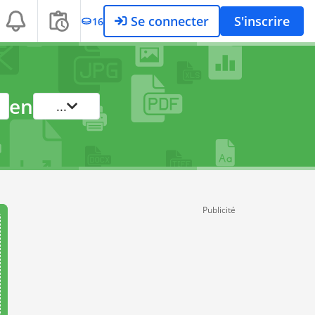
Se connecter
S'inscrire
16
en
...
Publicité