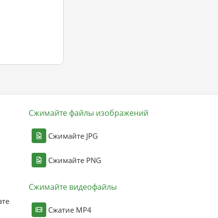
Сжимайте файлы изображений
Сжимайте JPG
Сжимайте PNG
Сжимайте видеофайлы
ате
Сжатие MP4