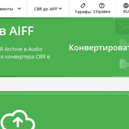
ументы
CBR до AIFF
Справка
RU
Тарифы
в AIFF
Конвертирова
 Archive в Audio
го
конвертера CBR в