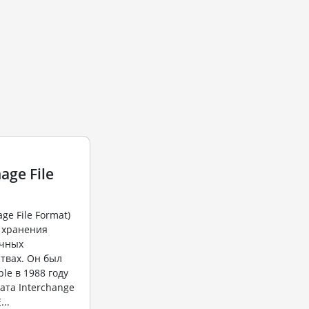
age File
ge File Format)
 хранения
ичных
твах. Он был
le в 1988 году
ата Interchange
...