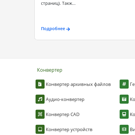
страниц). Такж...
Подробнее
Конвертер
Конвертер архивных файлов
Ге
Аудио-конвертер
К
Конвертер CAD
Ко
Конвертер устройств
Ви