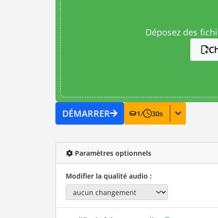
Déposez des fichie
Ch
DÉMARRER
1
/
30
s
Paramètres optionnels
Modifier la qualité audio :