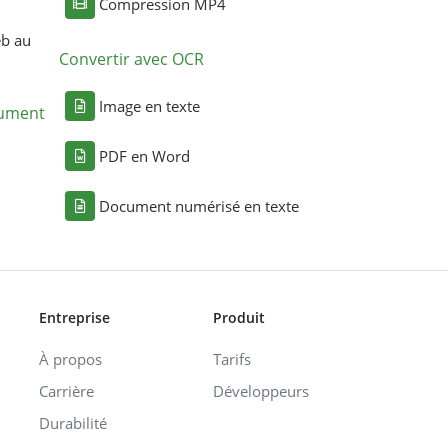
Compression MP4
eb au
Convertir avec OCR
Image en texte
cument
PDF en Word
Document numérisé en texte
Entreprise
Produit
À propos
Tarifs
Carrière
Développeurs
Durabilité