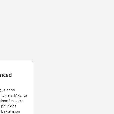
anced
nçus dans
 fichiers MP3. La
données offre
o pour des
 L'extension