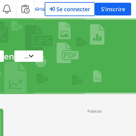
Se connecter
S'inscrire
16
en
...
Publicité