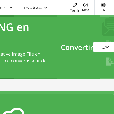
tils
DNG à AAC
Aide
FR
Tarifs
DNG en
Convertir
...
gative Image File en
ec ce
convertisseur de