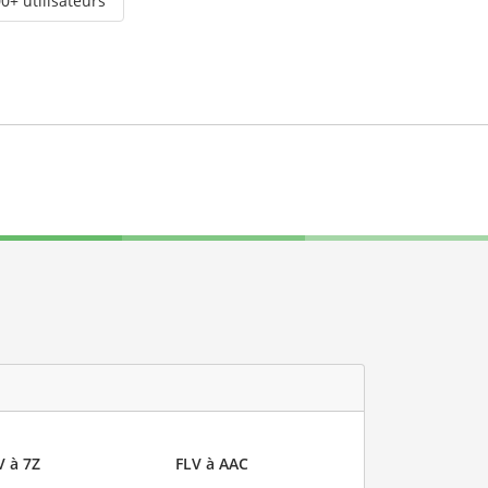
0+ utilisateurs
V à 7Z
FLV à AAC