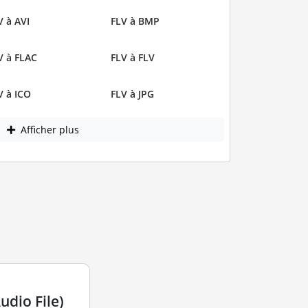
V à AVI
FLV à BMP
V à FLAC
FLV à FLV
V à ICO
FLV à JPG
Afficher plus
dio File)