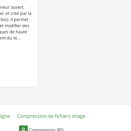
neur ouvert,
l, et créé par la
bis). Il permet
 et modifier des
ques de haute
nt du te...
ligne
Compression de fichiers image
Compression JPG