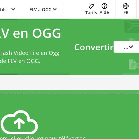
tils
FLV à OGG
Aide
FR
Tarifs
LV en OGG
Convertir
...
Flash Video File en Ogg
 de FLV en OGG
.
rs ici ou cliquez pour téléverser