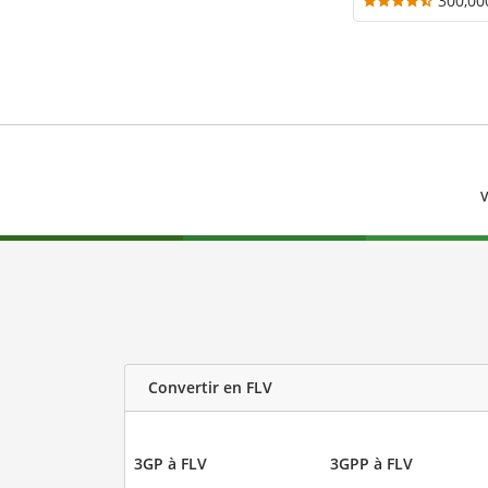
300,00
V
Convertir en FLV
3GP à FLV
3GPP à FLV