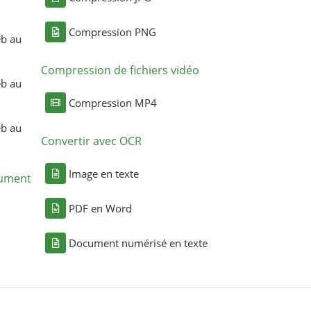
Compression PNG
eb au
Compression de fichiers vidéo
eb au
Compression MP4
eb au
Convertir avec OCR
Image en texte
cument
PDF en Word
Document numérisé en texte