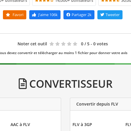
0+ utilisateurs
14,000+ utilisateurs
30,00
Favori
J'aime
106k
Partager
2k
Tweeter
Noter cet outil
0
/ 5 - 0 votes
ous devez convertir et télécharger au moins 1 fichier pour donner votre avis
CONVERTISSEUR
Convertir depuis FLV
AAC à FLV
FLV à 3GP
FL