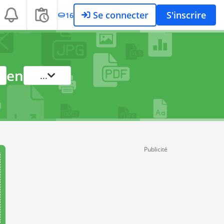
Se connecter
S'inscrire
16
en
...
Publicité